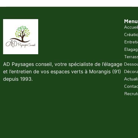
Menu
Accuei
Créatio
Entret
Elagage
Terras
Dessou
AD Paysages conseil, votre spécialiste de l’élagage
Décora
et l’entretien de vos espaces verts à Morangis (91)
Actuali
depuis 1993.
Contac
Recru