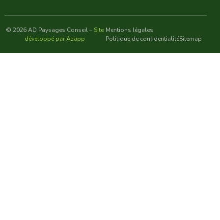
© 2026 AD Paysages Conseil –
Site
Mentions légales
développé par Azapp
Politique de confidentialité
Sitemap