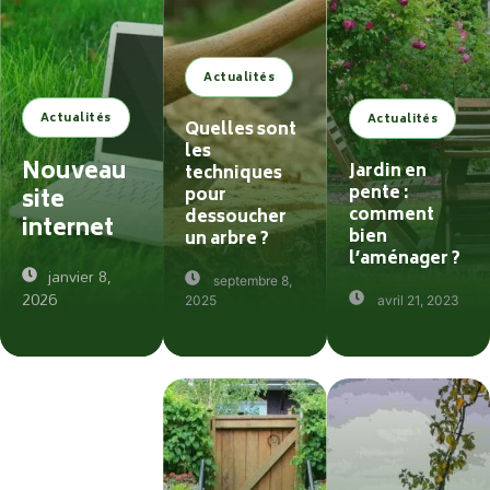
Actualités
Actualités
Actualités
Quelles sont
les
Nouveau
Jardin en
techniques
pente :
pour
site
comment
dessoucher
internet
bien
un arbre ?
l’aménager ?
janvier 8,
septembre 8,
2026
2025
avril 21, 2023