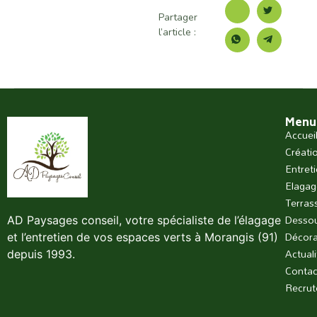
Partager
l’article :
Menu
Accuei
Créatio
Entret
Elagage
Terras
Dessou
AD Paysages conseil, votre spécialiste de l’élagage
Décora
et l’entretien de vos espaces verts à Morangis (91)
Actuali
depuis 1993.
Contac
Recru