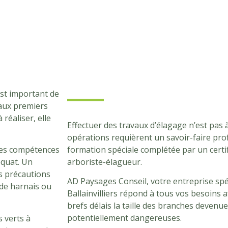
est important de
i aux premiers
réaliser, elle
Effectuer des travaux d’élagage n’est pas à
opérations requièrent un savoir-faire pro
formation spéciale complétée par un certif
t les compétences
arboriste-élagueur.
équat. Un
s précautions
AD Paysages Conseil, votre entreprise spé
 de harnais ou
Ballainvilliers répond à tous vos besoins a
brefs délais la taille des branches deven
potentiellement dangereuses.
s verts à